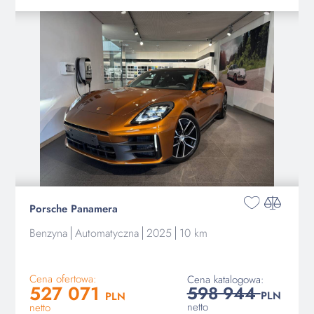
Porsche Panamera
Benzyna
Automatyczna
2025
10 km
Cena ofertowa:
Cena katalogowa:
527 071
598 944
PLN
PLN
netto
netto