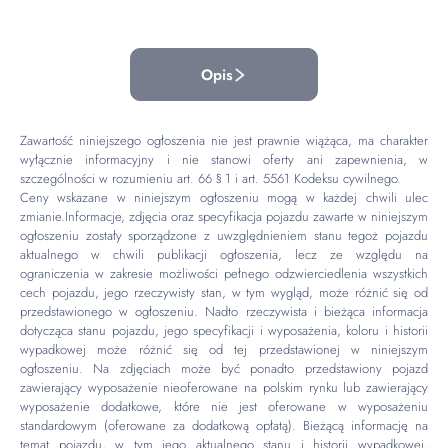
Opis
Zawartość niniejszego ogłoszenia nie jest prawnie wiążąca, ma charakter
wyłącznie informacyjny i nie stanowi oferty ani zapewnienia, w
szczególności w rozumieniu art. 66 § 1 i art. 5561 Kodeksu cywilnego.
Ceny wskazane w niniejszym ogłoszeniu mogą w każdej chwili ulec
zmianie.Informacje, zdjęcia oraz specyfikacja pojazdu zawarte w niniejszym
ogłoszeniu zostały sporządzone z uwzględnieniem stanu tegoż pojazdu
aktualnego w chwili publikacji ogłoszenia, lecz ze względu na
ograniczenia w zakresie możliwości pełnego odzwierciedlenia wszystkich
cech pojazdu, jego rzeczywisty stan, w tym wygląd, może różnić się od
przedstawionego w ogłoszeniu. Nadto rzeczywista i bieżąca informacja
dotycząca stanu pojazdu, jego specyfikacji i wyposażenia, koloru i historii
wypadkowej może różnić się od tej przedstawionej w niniejszym
ogłoszeniu. Na zdjęciach może być ponadto przedstawiony pojazd
zawierający wyposażenie nieoferowane na polskim rynku lub zawierający
wyposażenie dodatkowe, które nie jest oferowane w wyposażeniu
standardowym (oferowane za dodatkową opłatą). Bieżącą informację na
temat pojazdu, w tym jego aktualnego stanu i historii wypadkowej,