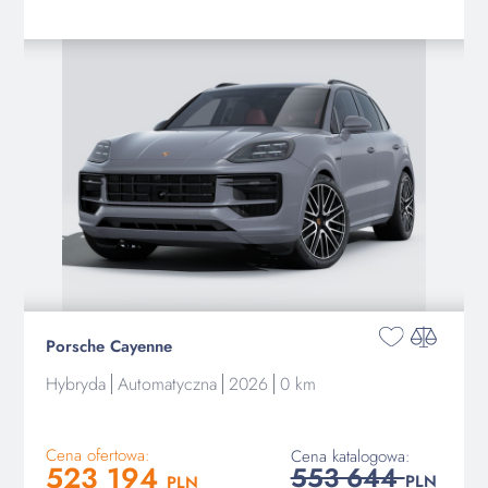
Porsche Cayenne
Hybryda
Automatyczna
2026
0 km
Cena ofertowa:
Cena katalogowa:
523 194
553 644
PLN
PLN